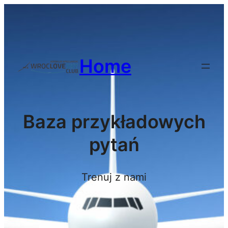
Przejdź
do
treści
Home
Baza przykładowych
pytań
Trenuj z nami